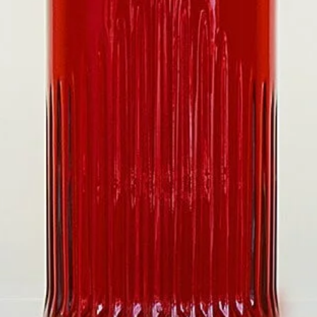
レ
ッ
ド
パ
ッ