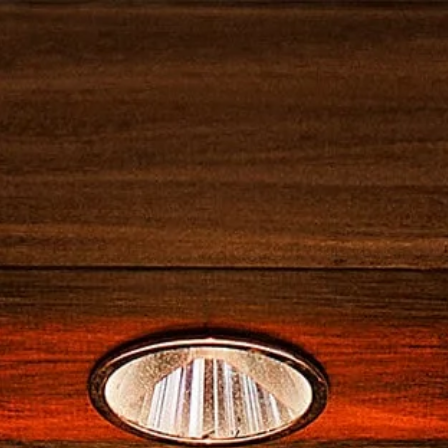
品
カンパリのカクテル
カンパリの世界
 スプリッツ
リ
カスクテイル
ザ カンパリーノ
レッドパッション
その他のカンパリ カクテル
カンパリ ネグローニ
ガレリア カンパリ
カンパリと映画
製品
カン