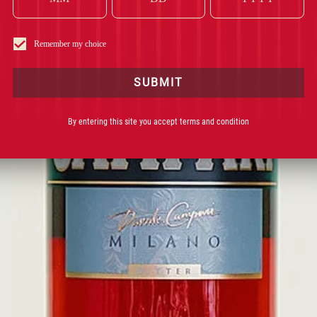
Remember my choice
SUBMIT
カ
By entering this site you accept terms and condition
ン
パ
リ