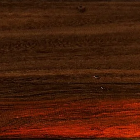
カンパリの歴史
製
ネグローニ
カンパリ
カンパ