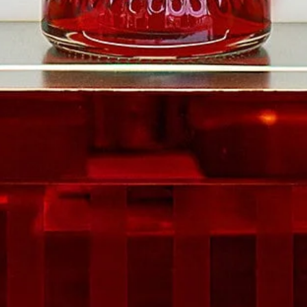
シ
ョ
ン