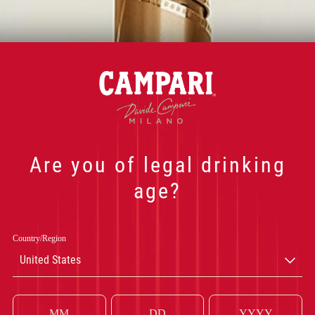
Are you of legal drinking
age?
Country/Region
United States