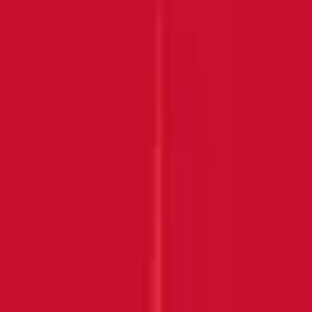
Submit
VIELEN DANK, DASS SIE
SICH UNS
ANGESCHLOSSEN
HABEN!
Behalten Sie Ihren Posteingang im Auge
ENTDECKEN SIE MEHR