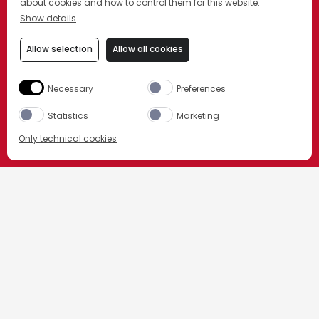
about cookies and how to control them for this website.
Show details
Allow selection
Allow all cookies
Necessary
Preferences
Statistics
Marketing
NEU: CAMPARI SPRITZ FERTIG
Only technical cookies
GEMIXT
KAUFE JETZT
HOME
UNSERE PRODUKTE
CAMPARI
Ausgewähltes Produkt
All