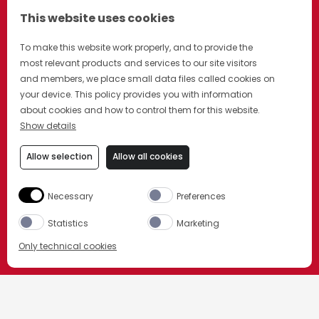
This website uses cookies
To make this website work properly, and to provide the
most relevant products and services to our site visitors
and members, we place small data files called cookies on
your device. This policy provides you with information
about cookies and how to control them for this website.
Show details
Allow selection
Allow all cookies
Necessary
Preferences
Statistics
Marketing
NEU: CAMPARI SPRITZ FERTIG
Only technical cookies
GEMIXT
KAUFE JETZT
HOME
CAMPARINO