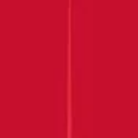
Submit
VIELEN DANK, DASS SIE
SICH UNS
ANGESCHLOSSEN
HABEN!
Behalten Sie Ihren Posteingang im Auge
ENTDECKEN SIE MEHR