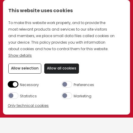
This website uses cookies
To make this website work properly, and to provide the
most relevant products and services to our site visitors
and members, we place small data files called cookies on
your device. This policy provides you with information
about cookies and how to control them for this website.
Show details
Allow selection
Allow all cookies
Necessary
Preferences
Statistics
Marketing
NEU: CAMPARI SPRITZ FERTIG
Only technical cookies
GEMIXT
KAUFE JETZT
HOME
UNSERE PRODUKTE