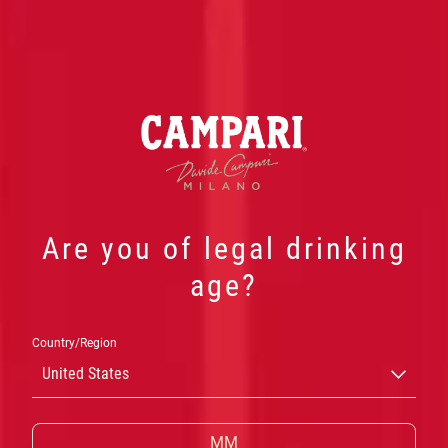
Are you of legal drinking
CAMPARI-
age?
PRODUKTE
Country/Region
United States
DIE LEUCHTEND ROTE FARBE UND DER
VIELSCHICHTIGE, BITTERE GESCHMACK VON