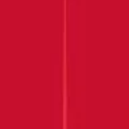
Submit
VIELEN DANK, DASS SIE
SICH UNS
ANGESCHLOSSEN
HABEN!
Behalten Sie Ihren Posteingang im Auge
ENTDECKEN SIE MEHR