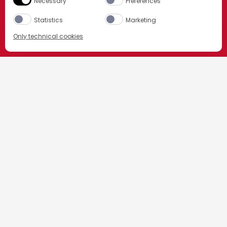
Necessary
Preferences
Statistics
Marketing
NEU: CAMPARI SPRITZ FERTIG
Only technical cookies
GEMIXT
CAMPARI
KAUFE JETZT
Ausgewähltes Produkt
All
Billa
JETZT KAUFEN
Interspar