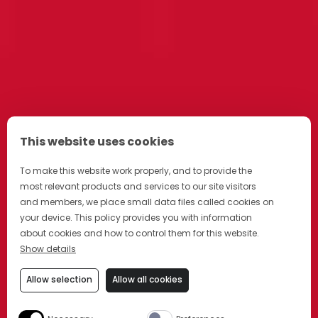
This website uses cookies
JETZT NEU
To make this website work properly, and to provide the
most relevant products and services to our site visitors
and members, we place small data files called cookies on
CAMPARI SPRITZ
your device. This policy provides you with information
about cookies and how to control them for this website.
FERTIG GEMIXT
Show details
Allow selection
Allow all cookies
JETZT ENTDECKEN