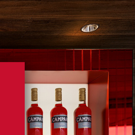
COMPRE AQUI
COQUETÉIS COM
O DE CAMPARI
VISITE-NOS
OSSOS PRODUTOS
CAMPARI
ES DE 18 ANOS.
arial 2026
Distribuidores Oficiais