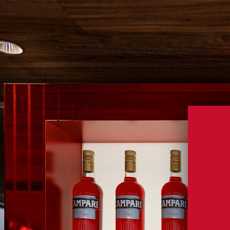
CAMPARI
CAMPA
NEGRONI
NOSSA HISTÓRIA
NOSSOS PROD
CAMPARI
CASK TALE
SPRITZ
TON
BEBA COM MODE
Privacidade
Termos & Condiçõ