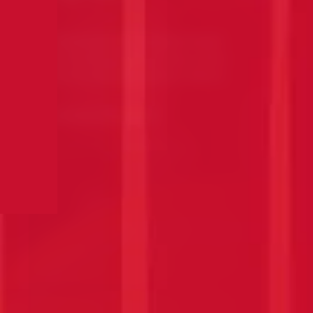
OSTY, ALE ZRÓWNOWAŻONY PREMIKSOWANY
 TYCH SAMYCH SKŁADNIKÓW CO NAJLEPIEJ
 W NAJLEPSZYCH BARACH CAŁEGO ŚWIATA.
 International Brands Report 2022