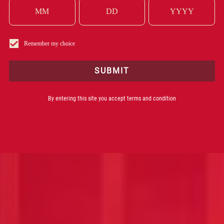
CAMPARI NEGRONI TO PR
DRINK NEGRONI ZŁOŻONY Z
Remember my choice
SPRZEDAJĄCY SIĘ KOKTAJL
SUBMIT
*Źródło: Drinks
By entering this site you accept terms and condition