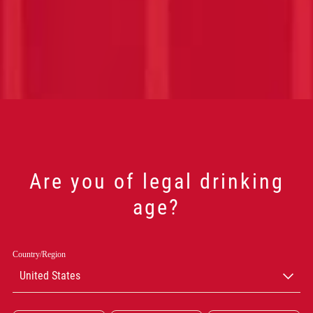
Are you of legal drinking
age?
C
Country/Region
United States
N