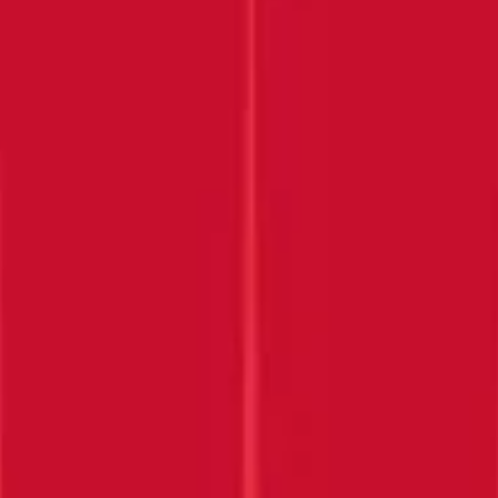
Privacy Policy Accepted
Submit
DĚKUJEME, ŽE JSTE SE
K NÁM PŘIPOJILI!
Sledujte svou e-mailovou schránku.
ZJISTĚTE VÍCE